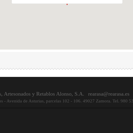
s, Artesonados y Retablos Alonso, S.A.
rearasa@rearasa.es
os - Avenida de Asturias, parcelas 102 - 106. 49027 Zamora. Tel. 980 