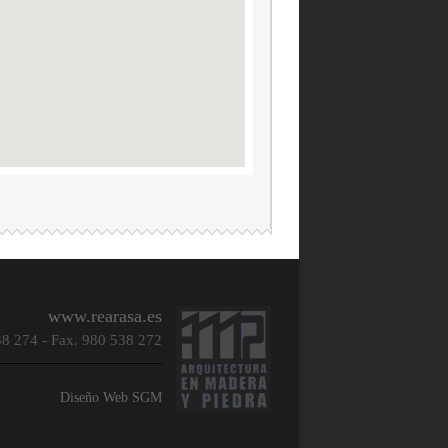
www.rearasa.es
538 274 - Fax. 980 538 272
Diseño Web
SGM